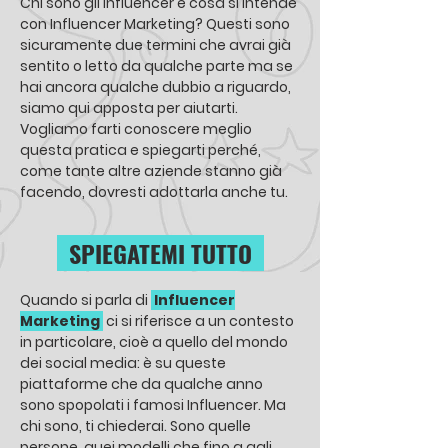
Chi sono gli influencer e cosa si intende
con Influencer Marketing? Questi sono
sicuramente due termini che avrai già
sentito o letto da qualche parte ma se
hai ancora qualche dubbio a riguardo,
siamo qui apposta per aiutarti.
Vogliamo farti conoscere meglio
questa pratica e spiegarti perché,
come tante altre aziende stanno già
facendo, dovresti adottarla anche tu.​
SPIEGATEMI TUTTO
Quando si parla di
Influencer
Marketing
ci si riferisce a un contesto
in particolare, cioè a quello del mondo
dei social media: è su queste
piattaforme che da qualche anno
sono spopolati i famosi Influencer. Ma
chi sono, ti chiederai. Sono quelle
persone, quei modelli che fino a agli