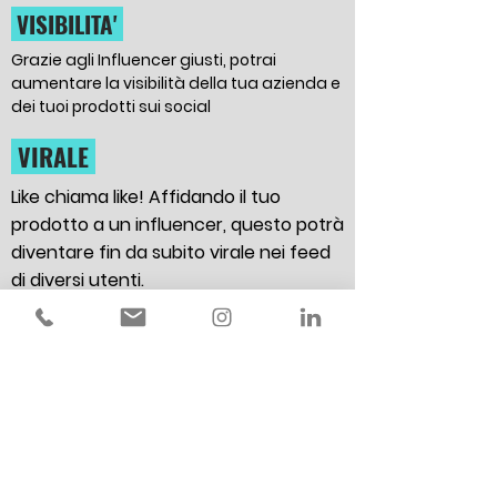
VISIBILITA'
Grazie agli Influencer giusti, potrai
aumentare la visibilità della tua azienda e
dei tuoi prodotti sui social
VIRALE
Like chiama like! Affidando il tuo
prodotto a un influencer, questo potrà
diventare fin da subito virale nei feed
di diversi utenti.
CONTATTI
Influencer Marketing non è solo visibilità.
Tra i follower dei personaggi noti a cui ti
rivolgi potrebbero esserci tanti clienti
interessati alla tua azienda, così come più
contatti sul tuo sito web o sulle tue pagine
social.