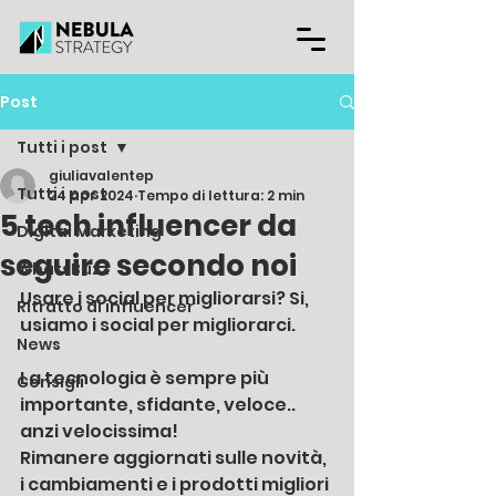
Post
Tutti i post
giuliavalentep
Tutti i post
24 apr 2024
Tempo di lettura: 2 min
5 tech influencer da
Digital Marketing
seguire secondo noi
WhatsBuzz
Usare i social per migliorarsi? Si, 
Ritratto di influencer
usiamo i social per migliorarci.
News
La tecnologia è sempre più 
Consigli
importante, sfidante, veloce.. 
anzi velocissima!
Rimanere aggiornati sulle novità, 
i cambiamenti e i prodotti migliori 