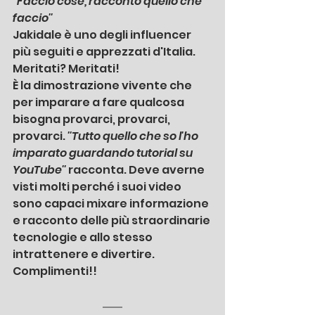
''Faccio cose, racconto quello che 
faccio''
Jakidale è uno degli influencer 
più seguiti e apprezzati d'Italia.
Meritati? Meritati!
È la dimostrazione vivente che 
per imparare a fare qualcosa 
bisogna provarci, provarci, 
provarci. 
''Tutto quello che so l'ho 
imparato guardando tutorial su 
YouTube''
 racconta. Deve averne 
visti molti perché i suoi video 
sono capaci mixare informazione 
e racconto delle più straordinarie 
tecnologie e allo stesso 
intrattenere e divertire. 
Complimenti!!