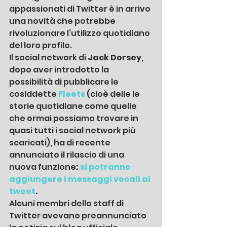
appassionati di Twitter è in arrivo 
una novità che potrebbe 
rivoluzionare l’utilizzo quotidiano 
del loro profilo. 
Il social network di
 Jack Dorsey
, 
dopo aver introdotto la 
possibilità di pubblicare le 
cosiddette 
Fleets
 (cioè delle le 
storie quotidiane come quelle 
che ormai possiamo trovare in 
quasi tutti i social network più 
scaricati), ha di recente 
annunciato il rilascio di una 
nuova funzione
: 
si potranno 
aggiungere i messaggi vocali ai 
tweet
.
Alcuni membri dello staff di 
Twitter avevano preannunciato 