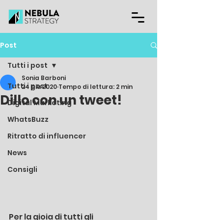
Post
Tutti i post
Sonia Barboni
Tutti i post
24 giu 2020
Tempo di lettura: 2 min
Dillo con un tweet!
Digital Marketing
WhatsBuzz
Ritratto di influencer
News
Consigli
Per la gioia di tutti gli 