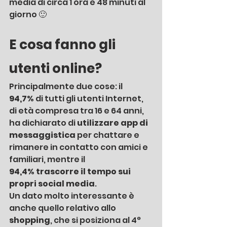
media di circa 1 ora e 48 minuti al 
giorno 🙂 
E cosa fanno gli 
utenti online?
Principalmente due cose: il 
94,7%
 di tutti gli utenti Internet, 
di età compresa tra 16 e 64 anni, 
ha dichiarato di 
utilizzare app di 
messaggistica
 per chattare e 
rimanere in contatto con amici e 
familiari, mentre il 
94,4% trascorre il tempo sui 
propri social media
. 
Un dato molto interessante è 
anche quello relativo allo 
shopping
, che si posiziona al 4° 