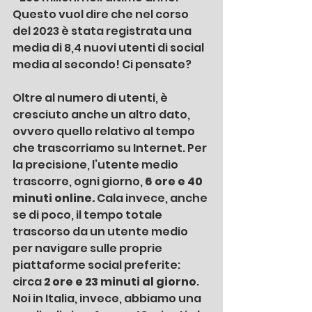
Questo vuol dire che nel corso 
del 2023 è stata registrata una 
media di 8,4 nuovi utenti di social 
media al secondo! Ci pensate? 
Oltre al numero di utenti, è 
cresciuto anche un altro dato, 
ovvero quello relativo al tempo 
che trascorriamo su Internet. Per 
la precisione, l’utente medio 
trascorre, ogni giorno, 
6 ore e 40 
minuti online. 
Cala invece, anche 
se di poco, il tempo totale 
trascorso da un utente medio 
per navigare sulle proprie 
piattaforme social preferite: 
circa 
2 ore e 23 minuti al giorno
. 
Noi in Italia, invece, abbiamo una 