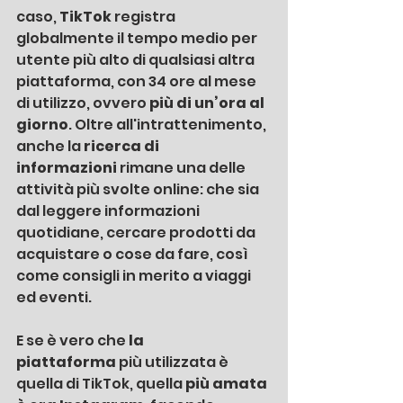
caso, 
TikTok
 registra 
globalmente il tempo medio per 
utente più alto di qualsiasi altra 
piattaforma, con 34 ore al mese 
di utilizzo, ovvero 
più di un’ora al 
giorno
. Oltre all'intrattenimento, 
anche la 
ricerca di 
informazioni
 rimane una delle 
attività più svolte online: che sia 
dal leggere informazioni 
quotidiane, cercare prodotti da 
acquistare o cose da fare, così 
come consigli in merito a viaggi 
ed eventi. 
E se è vero che 
la 
piattaforma
 più utilizzata è 
quella di TikTok, quella 
più amata 