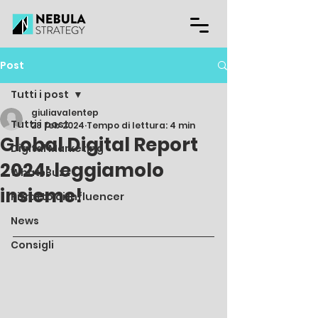
Post
Tutti i post
giuliavalentep
Tutti i post
28 feb 2024
Tempo di lettura: 4 min
Global Digital Report
Digital Marketing
2024: leggiamolo
WhatsBuzz
insieme!
Ritratto di influencer
News
Consigli