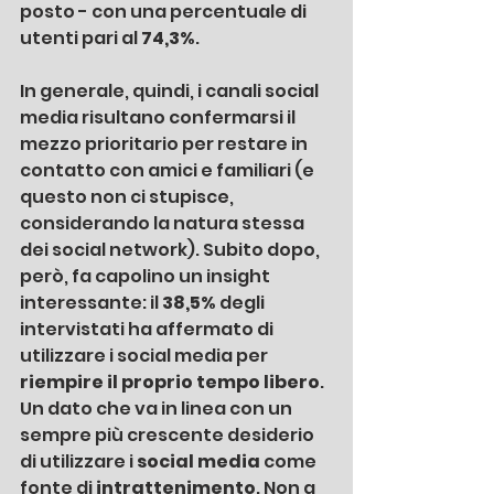
posto - con una percentuale di 
utenti pari al 
74,3%
. 
In generale, quindi, i canali social 
media risultano confermarsi il 
mezzo prioritario per restare in 
contatto con amici e familiari (e 
questo non ci stupisce, 
considerando la natura stessa 
dei social network). Subito dopo, 
però, fa capolino un insight 
interessante: il 
38,5%
 degli 
intervistati ha affermato di 
utilizzare i social media per 
riempire il proprio tempo libero
. 
Un dato che va in linea con un 
sempre più crescente desiderio 
di utilizzare i 
social media
 come 
fonte di 
intrattenimento
. Non a 