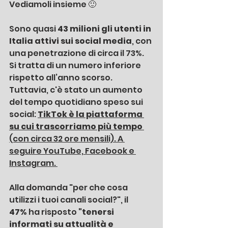
Vediamoli insieme 🙂 
Sono quasi 
43 milioni gli utenti in 
Italia attivi sui social media
, con 
una penetrazione di circa il 73%. 
Si tratta di un numero inferiore 
rispetto all’anno scorso. 
Tuttavia, c'è stato un aumento 
del tempo quotidiano speso sui 
social: 
TikTok è la piattaforma 
su cui trascorriamo più tempo 
(con circa 32 ore mensili). A 
seguire YouTube, Facebook e 
Instagram. 
Alla domanda "per che cosa 
utilizzi i tuoi canali social?", il 
47%
 ha risposto 
"tenersi 
informati su attualità e 