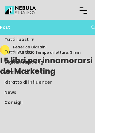
Post
Tutti i post
Federica Giardini
Tutti i post
11 mar 2020
Tempo di lettura: 3 min
I 5 libri per innamorarsi
Digital Marketing
del Marketing
WhatsBuzz
Ritratto di influencer
News
Consigli