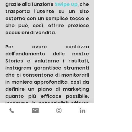
grazie alla funzione
Swipe Up
, che 
trasporta l’utente su un sito 
esterno con un semplice tocco e 
che può, così, offrire preziose 
occasioni di vendita. 
Per avere contezza 
dell’andamento delle nostre 
Stories e valutarne i risultati, 
Instagram garantisce strumenti 
che ci consentono di monitorarli 
in maniera approfondita, così da 
definire un piano di marketing 
quanto più efficace possibile. 
Insomma, le potenzialità offerte 
dalle Instagram Stories sono 
davvero enormi e, se sfruttate al 
meglio, ti consentiranno di dare 
vita a un marketing digitale di 