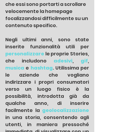
che essi sono portarti a scrollare 
velocemente la homepage 
focalizzandosi difficilmente su un 
contenuto specifico.
Negli ultimi anni, sono state 
inserite funzionalità utili per 
personalizzare
le proprie Stories, 
che includono 
adesivi
, 
gif
, 
musica
e 
hashtag
. Utilissima per 
le aziende che vogliano 
indirizzare i propri consumatori 
verso un luogo fisico è la 
possibilità, introdotta già da 
qualche anno, di inserire 
facilmente la 
geolocalizzazione
in una storia, consentendo agli 
utenti, in maniera pressoché 
immediata, di visualizzare con un 