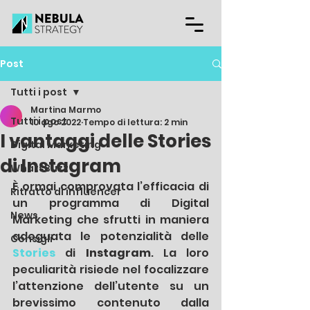
Post
Tutti i post
Martina Marmo
Tutti i post
10 ago 2022
Tempo di lettura: 2 min
I vantaggi delle Stories
Digital Marketing
di Instagram
WhatsBuzz
È ormai comprovata l’efficacia di 
Ritratto di influencer
un programma di Digital 
News
Marketing che sfrutti in maniera 
adeguata le potenzialità delle 
Consigli
Stories
di 
Instagram
. La loro 
peculiarità risiede nel focalizzare 
l’attenzione dell’utente su un 
brevissimo contenuto dalla 