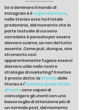
Se a dominare il mondo di 
Instagram è il 
regno del visivo
, 
nelle Stories esso ha il totale 
predominio, dal momento che la 
parte testuale di cui sono 
corredate è pensata per essere 
davvero scarna, se non del tutto 
assente. Come può, dunque, uno 
strumento così 
apparentemente fugace esserci 
davvero utile nelle nostre 
strategie di marketing? Il motivo 
è presto detto: la 
brevità
delle 
Stories e l
’
assenza quasi totale 
di testo
sono
capaci di 
coinvolgere gli utenti con una 
bassa soglia di attenzione più di 
un normale post, dal momento 