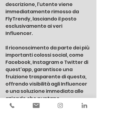
descrizione, l'utente viene 
immediatamente rimosso da 
FlyTrendy, lasciando il posto 
esclusivamente ai veri 
Influencer. 
Il riconoscimento da parte dei più 
importanti colossi social, come 
Facebook, Instagram e Twitter di 
quest'app, garantisce una 
fruizione trasparente di questa, 
offrendo visibilità agli Influencer 
e una soluzione immediata alle 
aziende che puntano 
all'Influencer Marketing. Questa 
è sicuramente l'app ideale per 
chi lavora nel settore (e non solo) 
e che vuole ottenere, con una 
breve ricerca, una campagna di 