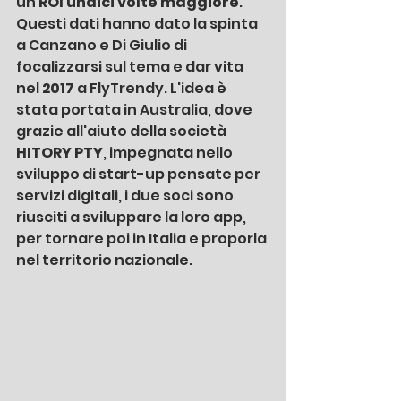
un 
ROI undici volte maggiore
. 
Questi dati hanno dato la spinta 
a Canzano e Di Giulio di 
focalizzarsi sul tema e dar vita 
nel 
2017
 a FlyTrendy. L'idea è 
stata portata in Australia, dove 
grazie all'aiuto della società 
HITORY PTY
, impegnata nello 
sviluppo di start-up pensate per 
servizi digitali, i due soci sono 
riusciti a sviluppare la loro app, 
per tornare poi in Italia e proporla 
nel territorio nazionale.