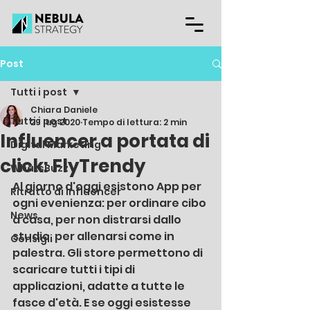
Post
Tutti i post
Chiara Daniele
Tutti i post
29 lug 2020
Tempo di lettura: 2 min
Influencer a portata di
Digital Marketing
click: FlyTrendy
WhatsBuzz
Al giorno d'oggi esistono App per 
Ritratto di influencer
ogni evenienza: per ordinare cibo 
News
a casa, per non distrarsi dallo 
studio, per allenarsi come in 
Consigli
palestra. Gli store permettono di 
scaricare tutti i tipi di 
applicazioni, adatte a tutte le 
fasce d'età. E se oggi esistesse 