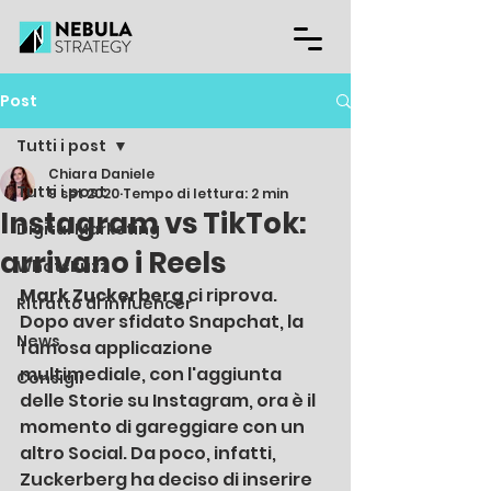
Post
Tutti i post
Chiara Daniele
Tutti i post
9 set 2020
Tempo di lettura: 2 min
Instagram vs TikTok:
Digital Marketing
arrivano i Reels
WhatsBuzz
Mark Zuckerberg
 ci riprova. 
Ritratto di influencer
Dopo aver sfidato Snapchat, la 
News
famosa applicazione 
multimediale, con l'aggiunta 
Consigli
delle Storie su Instagram, ora è il 
momento di gareggiare con un 
altro Social. Da poco, infatti, 
Zuckerberg ha deciso di inserire 