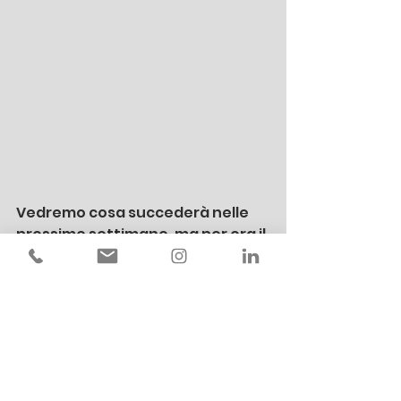
Vedremo cosa succederà nelle 
prossime settimane, ma per ora il 
successo di Reels sta ottenendo 
ottimi risultati. Il colosso 
Facebook vincerà ancora una 
volta dopo la sfida con 
Snapchat? Lo scopriremo 
sicuramente presto. Se non 
avete ancora realizzato un Reels, 