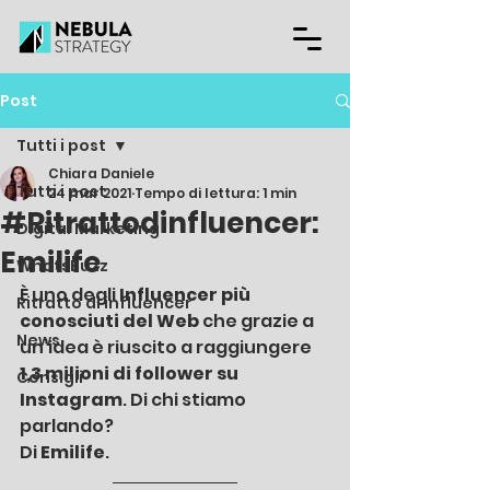
Post
Tutti i post
Chiara Daniele
Tutti i post
24 mar 2021
Tempo di lettura: 1 min
#Ritrattodinfluencer:
Digital Marketing
Emilife
WhatsBuzz
È uno degli 
Influencer più 
Ritratto di influencer
conosciuti del Web 
che grazie a 
News
un’idea è riuscito a raggiungere 
1,3 milioni di follower su 
Consigli
Instagram
. Di chi stiamo 
parlando?
Di 
Emilife
.