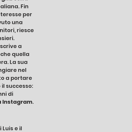
liana. Fin 
nteresse per 
vuto una 
tori, riesce 
sieri. 
iscrive a 
che quella 
ra. La sua 
ngiare nel 
to a portare 
il successo: 
ni di 
 su Instagram
. 
Luis e il 