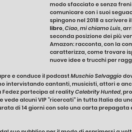
modo sfacciato e senza freni 
comunicare con i suoi seguaci,
spingono nel 2018 a scrivere il
libro
, 
Ciao, mi chiamo Luis
, ar
seconda posizione dei più ven
Amazon: racconta, con la comi
caratterizza, come trovare is
nuove idee e trucchi per ragg
apre e conduce il podcast 
Muschio Selvaggio 
dov
no intervistando cantanti, musicisti, attori e anc
Fedez partecipa al reality 
Celebrity Hunted
, p
vede alcuni VIP “ricercati” in tutta Italia da u
durata di 14 giorni con solo una carta prepagata 
dal suo pubblico per il modo di esprimersi a vol