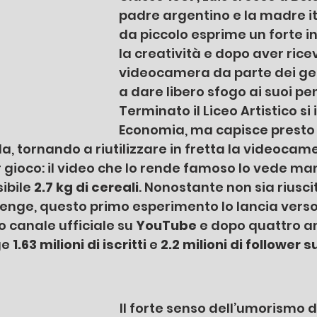
padre argentino e la madre ita
da piccolo esprime un forte i
la creatività e dopo aver rice
videocamera da parte dei geni
a dare libero sfogo ai suoi pen
Terminato il Liceo Artistico si 
Economia, ma capisce presto 
a, tornando a riutilizzare in fretta la videocame
r gioco: il video che lo rende famoso lo vede ma
bile 
2.7 kg di cereali
. Nonostante non sia riusci
lenge, questo primo esperimento lo lancia verso 
o canale ufficiale su 
YouTube
 e dopo quattro an
e 
1.63 milioni di iscritti
 e
 2.2 milioni di follower
Il forte senso dell’umorismo di 