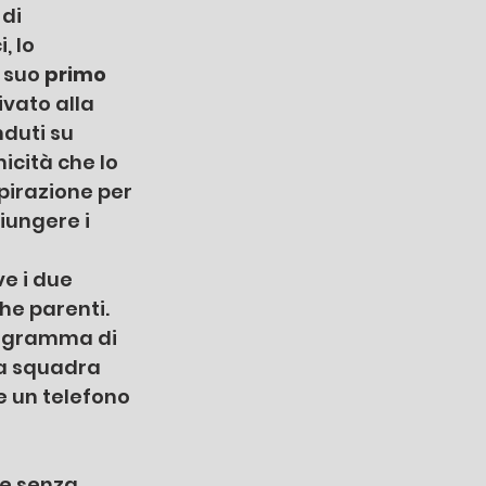
di 
 lo 
 suo 
primo 
rivato alla 
duti su 
cità che lo 
pirazione per 
iungere i 
e i due 
he parenti. 
rogramma di 
na squadra 
e un telefono 
te senza 