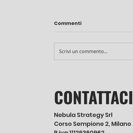
Commenti
Scrivi un commento...
6 profili da seguire per
un’estate tra sentieri,
panorami e natura
CONTATTAC
(secondo noi)
Nebula Strategy Srl
Corso Sempione 2,
Milano
P.iva 11126360962