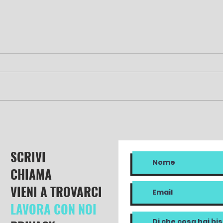
5 food influencer da
#Rit
seguire secondo noi
Ricc
I
SCRIVI
CHIAMA
VIENI A TROVARCI
LAVORA CON NOI