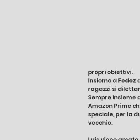
propri obiettivi. 
Insieme a 
Fedez 
ragazzi si diletta
Sempre insieme a 
Amazon Prime che 
speciale, per la 
vecchio. 
Luis viene amato 