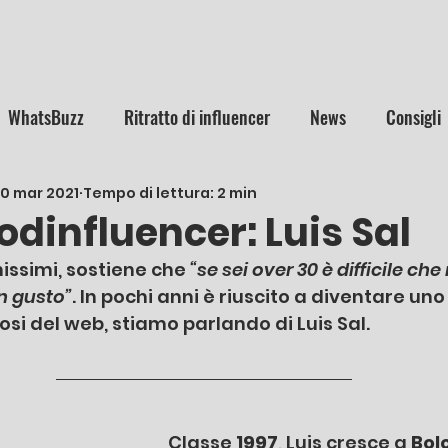
WhatsBuzz
Ritratto di influencer
News
Consigli
10 mar 2021
Tempo di lettura: 2 min
odinfluencer: Luis Sal
ssimi, sostiene che 
“se sei over 30 è difficile che
n gusto”
. In pochi anni è riuscito a diventare uno
si del web, stiamo parlando di Luis Sal.
Classe 
1997
, Luis cresce a 
Bol