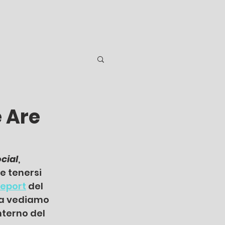
e Are
cial
, 
e tenersi 
report
 del 
ra vediamo 
terno del 