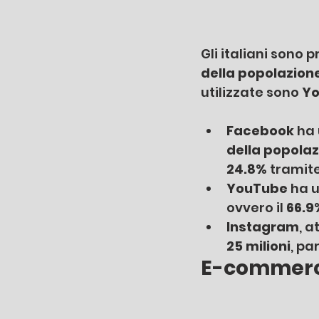
Gli italiani sono p
della popolazion
utilizzate sono 
Y
Facebook 
ha 
della popola
24.8%
 tramite
YouTube 
ha u
ovvero il 
66.9
Instagram
, a
25 milioni
, par
E-commer