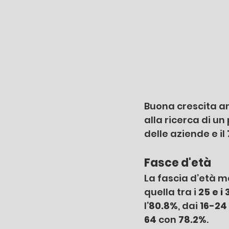
Buona crescita an
alla ricerca di un
delle aziende e il 
Fasce d'età
La fascia d’età m
quella tra i 
25 e i
l’
80.8%
, dai 
16-24 
64
 con 
78.2%
. 