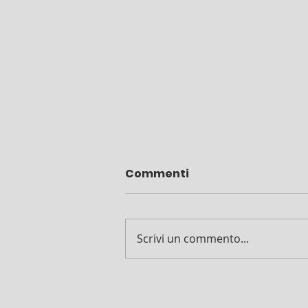
Commenti
Scrivi un commento...
Un framework semplice
per l’influencer