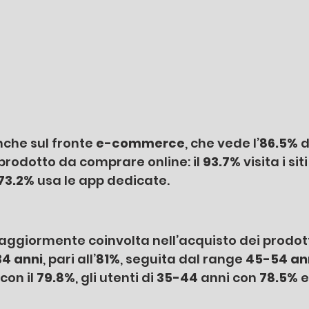
che sul fronte 
e-commerce
, che vede l’
86.5%
 
 prodotto da comprare online: il 
93.7%
 visita i sit
73.2%
 usa le app dedicate.
aggiormente coinvolta nell’acquisto dei prodotti
 34 anni
, pari all’
81%
, seguita dal range 
45-54 ann
con il 
79.8%
, gli utenti di 
35-44
 anni con 
78.5% 
e