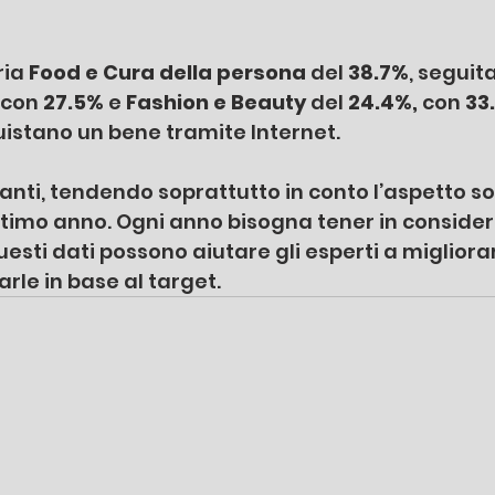
ia 
Food e Cura della persona
 del 
38.7%
, seguit
 con 
27.5%
 e 
Fashion e Beauty
 del 
24.4%, 
con 
33.
istano un bene tramite Internet. 
nti, tendendo soprattutto in conto l’aspetto so
timo anno. Ogni anno bisogna tener in considera
sti dati possono aiutare gli esperti a migliorar
rle in base al target. 