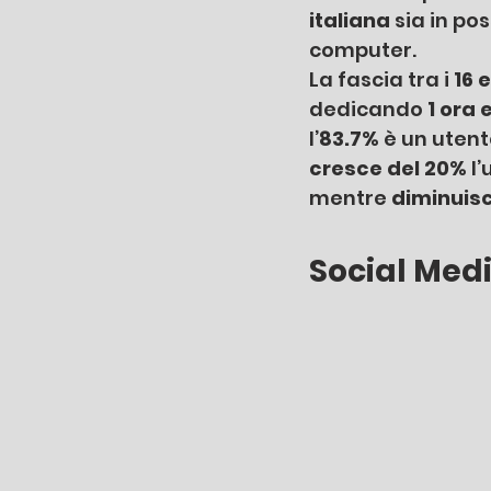
italiana 
sia in po
computer. 
La fascia tra i
 16 
dedicando
 1 ora 
l’
83.7%
 è un utent
cresce del 20%
 l
mentre 
diminuis
Social Med