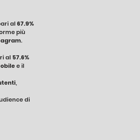
pari al
 67.9% 
forme più 
tagram
.
ri al 
57.6% 
obile 
e il 
utenti
, 
audience di