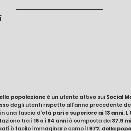
i
ella popolazione
 è un utente attivo sui 
Social M
so degli utenti rispetto all’anno precedente del
 in una fascia d’
età pari o superiore ai 13 anni
. L’
lazione tra i 
16 e i 64 anni 
è composta da 
37.9 mi
 dati è facile immaginare come il 
97% della popo