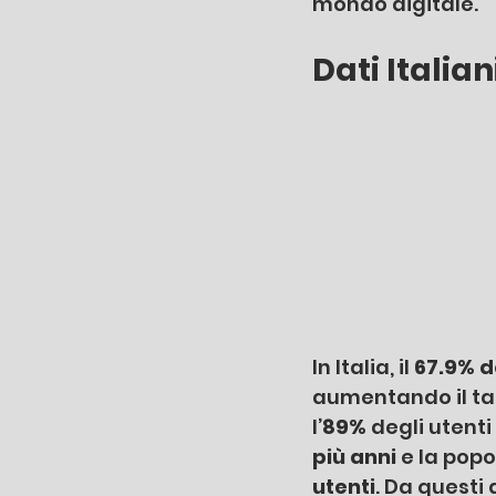
mondo digitale.
Dati Italian
In Italia, il 
67.9% d
aumentando il tas
l’
89% 
degli utenti
più anni 
e la popo
utenti
. Da questi