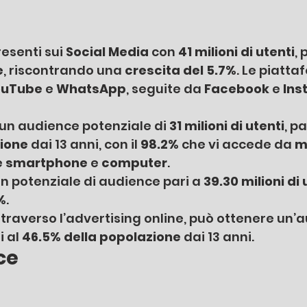
resenti sui 
Social Media
 con 
41 milioni di utenti
, 
e
, riscontrando una
 crescita del 5.7%
. Le piatta
ouTube
 e 
WhatsApp
, seguite da 
Facebook 
e 
Ins
un audience potenziale di 
31 milioni di utenti
, pa
zione
 dai 13 anni, con il 
98.2%
 che vi accede da 
m
 
smartphone 
e 
computer
.
n potenziale di audience pari a 
39.30 milioni di 
%
.
ttraverso l’advertising online, può ottenere un’
i al 
46.5% della popolazione 
dai 13 anni. 
ce