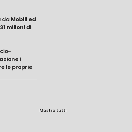
a da
 Mobili ed 
31 milioni di 
cio-
zione i 
e le proprie 
Mostra tutti