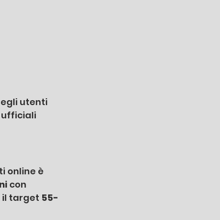
degli utenti 
i ufficiali 
 online è 
i 
con 
 il target 
55-