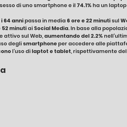
ssesso di uno smartphone e il 
74.1%
 ha un laptop
e i 64 anni
 passa in media
 6 ore e 22 minuti
 sul 
W
e 52 minuti
 ai
 Social Media
. In base alla popolazi
e attivo sul Web, 
aumentando del 2.2% 
nell’ulti
’uso degli 
smartphone 
per accedere alle piattafo
cono 
l’uso di 
laptot e tablet
, rispettivamente del
ia