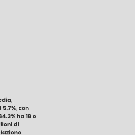
edia
, 
 
5.7%
, con 
84.3%
 ha
 18 o 
lioni di 
lazione 