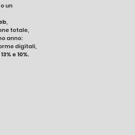
 o un 
eb
, 
one totale, 
mo anno: 
rme digitali, 
 
13% e 10%
.